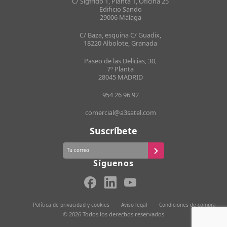
C/ Sigfrido 1, Planta 1, Oficina 25
Edificio Sando
29006 Málaga
C/ Baza, esquina C/ Guadix,
18220 Albolote, Granada
Paseo de las Delicias, 30,
7º Planta
28045 MADRID
954 26 96 92
comercial@a3satel.com
Suscríbete
Síguenos
Política de privacidad y cookies
Aviso legal
Condiciones de compra
© 2026 Todos los derechos reservados