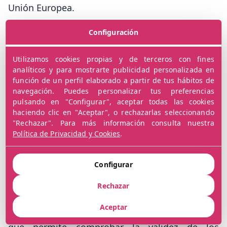
Unión Europea.
Configuración
Cómo comprobar un NIF
Utilizamos cookies propias y de terceros con fines
intracomunitario
analíticos y para mostrarte publicidad personalizada en
función de un perfil elaborado a partir de tus hábitos de
mediante VIES
navegación. Puedes personalizar tus preferencias
pulsando en "Configurar", aceptar todas las cookies
Antes de emitir una factura intracomunitaria
haciendo clic en "Aceptar", o rechazarlas seleccionando
"Rechazar". Para más información consulta nuestra
resulta aconsejable verificar que el cliente se
Política de Privacidad y Cookies
.
encuentra correctamente registrado como
operador intracomunitario.
Configurar
Para ello existe el sistema
VIES (VAT
Rechazar
Information Exchange System)
, una
Aceptar
herramienta habilitada por la Unión Europea
que permite comprobar la validez de los