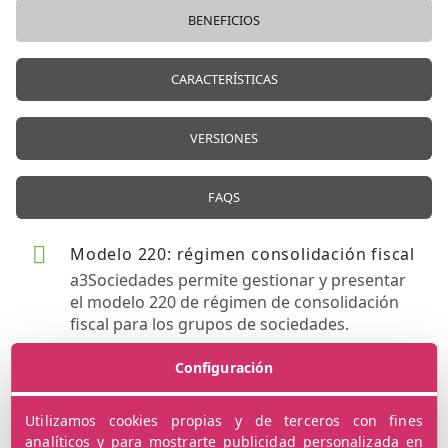
BENEFICIOS
CARACTERÍSTICAS
VERSIONES
FAQS
Modelo 220: régimen consolidación fiscal
a3Sociedades permite gestionar y presentar
el modelo 220 de régimen de consolidación
fiscal para los grupos de sociedades.
Cuentas anuales automáticas
Configuración
Genera automáticamente las cuentas
anuales mediante plantillas o asistente.
Utilizamos cookies propias y de terceros con fines
analíticos y para mostrarte publicidad personalizada en