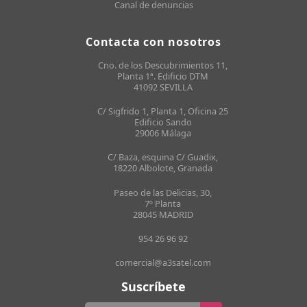
Canal de denuncias
Contacta con nosotros
Cno. de los Descubrimientos 11,
Planta 1ª. Edificio DTM
41092 SEVILLA
C/ Sigfrido 1, Planta 1, Oficina 25
Edificio Sando
29006 Málaga
C/ Baza, esquina C/ Guadix,
18220 Albolote, Granada
Paseo de las Delicias, 30,
7º Planta
28045 MADRID
954 26 96 92
comercial@a3satel.com
Suscríbete