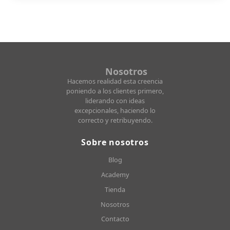
Nosotros
Hacemos realidad esta creencia
poniendo a los clientes primero,
liderando con ideas
excepcionales, haciendo lo
correcto y retribuyendo.
Sobre nosotros
Blog
Academy
Tienda
Nosotros
Contacto